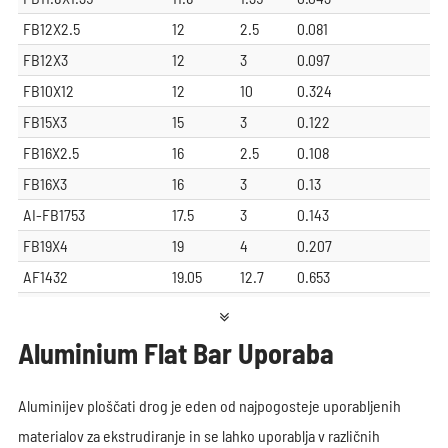
FB12X2.5
12
2.5
0.081
FB12X3
12
3
0.097
FB10X12
12
10
0.324
FB15X3
15
3
0.122
FB16X2.5
16
2.5
0.108
FB16X3
16
3
0.13
AI-FB1753
17.5
3
0.143
FB19X4
19
4
0.207
AF1432
19.05
12.7
0.653
FB2030
20
3
0.162
FB2040
20
4
0.217
Aluminium Flat Bar Uporaba
ZY-050-418
20
8.2
0.448
FB25X1.6
25
1.6
0.108
Aluminijev ploščati drog je eden od najpogosteje uporabljenih
FB25X2
25
2
0.137
materialov za ekstrudiranje in se lahko uporablja v različnih