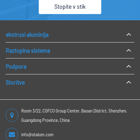
FB160X10
160
10
4.32
Stopite v stik
FB18040
180
4
1.944
AZ895
203.2
6.35
3.483
AZ892
203.2
9.53
5.227
ekstrusi aluminija
FB21020
210
20
11.34
Raztopina sistema
FB225.81X3.18
225.81
3.18
1.939
ZY-S15-034
250
15
10.235
Podpora
Storitve
Room 3/22, COFCO Group Center, Baoan District, Shenzhen,
Guangdong Province, China
info@otalum.com