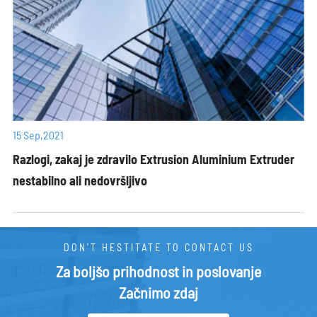
AZ-9015
127
19.05
6.531
AZ-9027
127
25.4
8.71
ZYMQBLMT67A
140
6
2.268
FB140X25
140
25
9.45
FB15016
150
1.6
0.648
FB150X1.7
150
1.7
0.696
15 Sep,2021
FB15018
150
1.8
0.729
Razlogi, zakaj je zdravilo Extrusion Aluminium Extruder
FB150X3.0
150
3
1.215
nestabilno ali nedovršljivo
ZY-S19-116
150
4
1.638
AZ-9008
152.4
9.53
3.92
AZ-9014
152.4
15.88
6.534
DON'T HESTITATE TO CONTACT US
AZ-9023
152.4
19.05
7.838
Za boljšo prihodnost in poslovanje
AZ-9028
152.4
25.4
10.452
Začnimo zdaj
FB160X6
160
6
2.592