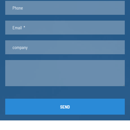
FB5030
50
3
0.405
FB5050
50
5
0.678
FB5060
50
6
0.81
FB5010
50
10
1.35
AF1723A
50.8
4.77
0.661
AF10691
50.8
12.7
1.742
AZ-9011
50.8
15.88
2.179
AZ-9020
50.8
19.05
2.614
AF6817
50.8
25.4
3.52
AZ-9029
50.8
31.75
4.355
ZY-S01-300
58
8
1.267
FB60X3
60
3
0.491
SEND
FB60X4.0
60
4
0.655
ZY-S04-152
60
5
0.819