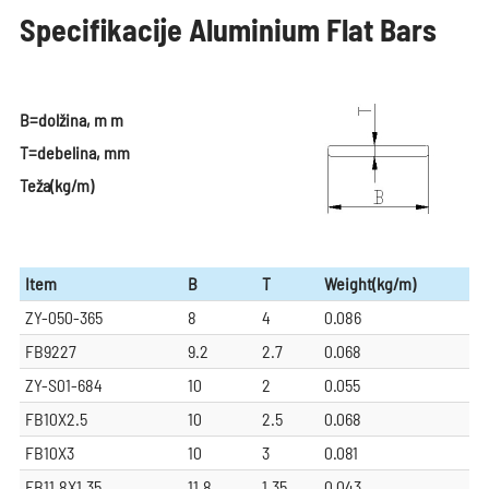
Specifikacije Aluminium Flat Bars
B=dolžina, m m
T=debelina, mm
Teža(kg/m)
Item
B
T
Weight(kg/m)
ZY-050-365
8
4
0.086
FB9227
9.2
2.7
0.068
ZY-S01-684
10
2
0.055
FB10X2.5
10
2.5
0.068
FB10X3
10
3
0.081
FB11.8X1.35
11.8
1.35
0.043