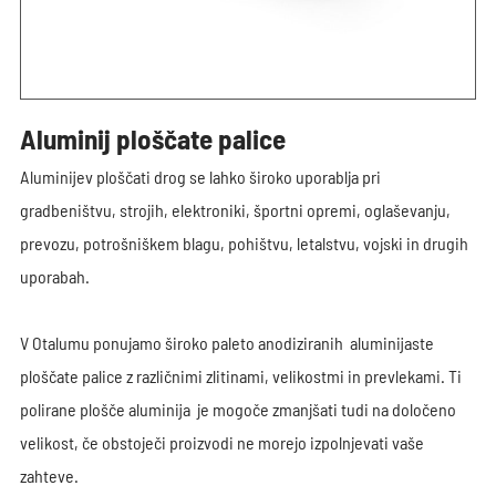
Aluminij ploščate palice
Aluminijev ploščati drog se lahko široko uporablja pri
gradbeništvu, strojih, elektroniki, športni opremi, oglaševanju,
prevozu, potrošniškem blagu, pohištvu, letalstvu, vojski in drugih
uporabah.
V Otalumu ponujamo široko paleto anodiziranih aluminijaste
ploščate palice z različnimi zlitinami, velikostmi in prevlekami. Ti
polirane plošče aluminija je mogoče zmanjšati tudi na določeno
velikost, če obstoječi proizvodi ne morejo izpolnjevati vaše
zahteve.