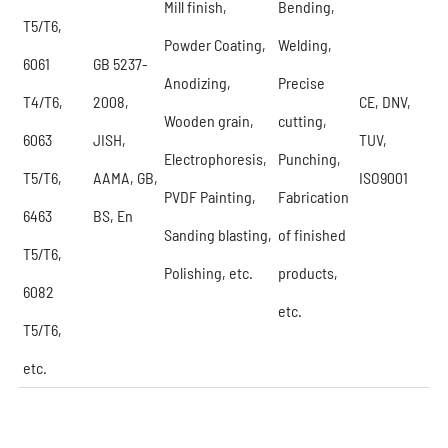
Mill finish,
Bending,
T5/T6,
Powder Coating,
Welding,
6061
GB 5237-
Anodizing,
Precise
T4/T6,
2008,
CE, DNV,
Wooden grain,
cutting,
6063
JISH,
TUV,
Electrophoresis,
Punching,
T5/T6,
AAMA, GB,
ISO9001
PVDF Painting,
Fabrication
6463
BS, En
Sanding blasting,
of finished
T5/T6,
Polishing, etc.
products,
6082
etc.
T5/T6,
etc.