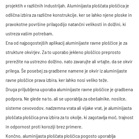
ZY-438-433
25
2.5
0.169
projektih v različnih industrijah. Aluminijasta ploščata ploščica je
FB2530
25
3
0.203
odlična izbira za različne konstrukcije, ker se lahko njene ploske in
FB2560
25
6
0.405
pravokotne površine prilagodijo natančni velikosti in dolžini, ki
ustreza vašim potrebam.
AZ-9009
25.4
15.88
1.088
Ena od najpogostejših aplikacij aluminijaste ravne ploščice je za
AZ-9016
25.4
19.05
1.307
strukture okvirjev. Za to uporabo jekleno ploščico preprosto
FB30X1.6
30
1.6
0.13
prerežite na ustrezno dolžino, nato zavarujte ali vrtajte, da se okvir
FB3030
30
3
0.244
prilega. Še posebej za gradbene namene je okvir iz aluminijaste
AZ-9017
31.75
19.05
1.634
ravne ploščice prava izbira, ker lahko nosi veliko teže.
AZ-9024
31.75
25.4
2.176
Druga priljubljena uporaba aluminijaste ravne ploščice je gradbena
FB32X3
32
3
0.259
podpora. Ne glede na to, ali se uporablja za obešalnike, nosilce,
FB3260
32
6
0.518
sisteme cevovodov, nadzemna vrata ali vijake vrat, je aluminijasta
AI-FB353
35
3
0.284
ploščata ploščica prva izbira za to okolje, ki zagotavlja moč, trajnost
AI-FB3830
38
3
0.309
in odpornost proti koroziji brez primere.
AZ-9010
38.1
15.88
1.634
Končno, aluminijasta ploščata ploščica pogosto uporablja