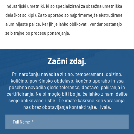
AZ-9018
38.1
19.05
1.96
industrijski umetniki, ki so specializirani za obsežna umetniška
AZ-9025
38.1
25.4
2.614
dela (kot so kipi). Za to uporabo so najprimernejše ekstrudirane
FB4016
40
1.6
0.173
aluminijaste palice, ker jih je lahko oblikovati, vendar postanejo
FB40X2.5
40
2.5
0.273
zelo trajne po procesu ponarejanja.
FB4030
40
3
0.324
FB40X4
40
4
0.432
FB4050
40
5
0.542
Začni zdaj.
FB4060
40
6
0.648
Pri naročanju navedite zlitino, temperament, dolžino,
FB4010
40
10
1.08
količino, površinsko obdelavo, končno uporabo in vsa
AZ859
44.45
6.35
0.761
posebna navodila glede tolerance, dostave, pakiranja in
AZ886
44.45
12.7
1.526
certificiranja. Ne bi moglo biti bolje, če lahko z nami delite
svoje oblikovane risbe . Če imate kakršna koli vprašanja,
AZ-9019
44.45
19.05
2.287
nas brez obotavljanja kontaktirajte. Hvala.
AQ1580
47
1.35
0.17
FB5012
50
1.2
0.162
FB5016
50
1.6
0.216