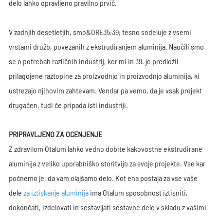
delo lahko opravljeno pravilno prvič.
V zadnjih desetletjih, smo&ORE35;39; tesno sodeluje z vsemi
vrstami družb, povezanih z ekstrudiranjem aluminija. Naučili smo
se o potrebah različnih industrij, ker mi in 39. je predložil
prilagojene raztopine za proizvodnjo in proizvodnjo aluminija, ki
ustrezajo njihovim zahtevam. Vendar pa vemo, da je vsak projekt
drugačen, tudi če pripada isti industriji.
PRIPRAVLJENO ZA OCENJENJE
Z zdravilom Otalum lahko vedno dobite kakovostne ekstrudirane
aluminija z veliko uporabniško storitvijo za svoje projekte. Vse kar
počnemo je, da vam olajšamo delo. Kot ena postaja za vse vaše
dele
za iztiskanje aluminija
ima Otalum sposobnost iztisniti,
dokončati, izdelovati in sestavljati sestavne dele v skladu z vašimi