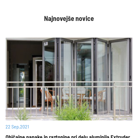
Najnovejše novice
22 Sep,2021
Običajne napake in raztopine pri delu aluminija Extruder